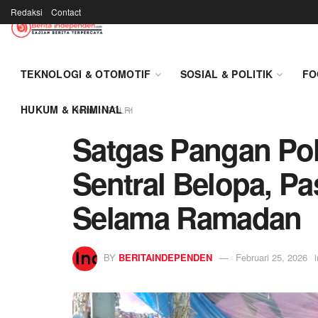
Redaksi
Contact
TEKNOLOGI & OTOMOTIF
SOSIAL & POLITIK
FO
HUKUM & KRIMINAL
Home
POLRI
Satgas Pangan Pol
Sentral Belopa, Pa
Selama Ramadan
BY
BERITAINDEPENDEN
Februari 25, 2026
i