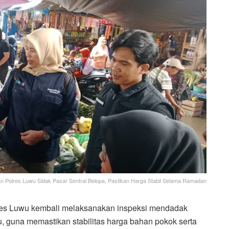
n Polres Luwu Sidak Pasar Sentral Belopa, Pastikan Harga Stabil Selama Ramadan
res Luwu kembali melaksanakan inspeksi mendadak
u, guna memastikan stabilitas harga bahan pokok serta