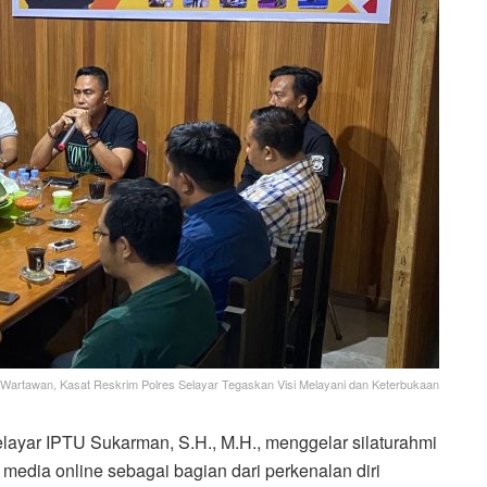
 Wartawan, Kasat Reskrim Polres Selayar Tegaskan Visi Melayani dan Keterbukaan
ayar IPTU Sukarman, S.H., M.H., menggelar silaturahmi
edia online sebagai bagian dari perkenalan diri