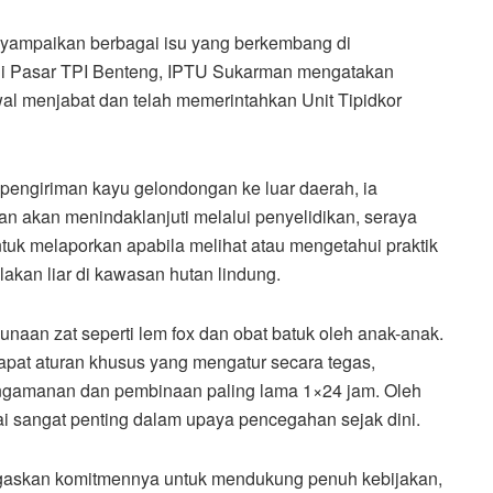
enyampaikan berbagai isu yang berkembang di
di Pasar TPI Benteng, IPTU Sukarman mengatakan
awal menjabat dan telah memerintahkan Unit Tipidkor
engiriman kayu gelondongan ke luar daerah, ia
n akan menindaklanjuti melalui penyelidikan, seraya
k melaporkan apabila melihat atau mengetahui praktik
akan liar di kawasan hutan lindung.
aan zat seperti lem fox dan obat batuk oleh anak-anak.
pat aturan khusus yang mengatur secara tegas,
ngamanan dan pembinaan paling lama 1×24 jam. Oleh
lai sangat penting dalam upaya pencegahan sejak dini.
skan komitmennya untuk mendukung penuh kebijakan,