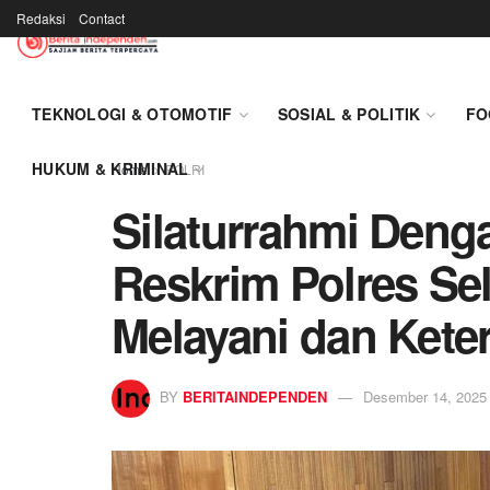
Redaksi
Contact
TEKNOLOGI & OTOMOTIF
SOSIAL & POLITIK
FO
HUKUM & KRIMINAL
Home
POLRI
Silaturrahmi Deng
Reskrim Polres Sel
Melayani dan Kete
BY
BERITAINDEPENDEN
Desember 14, 2025