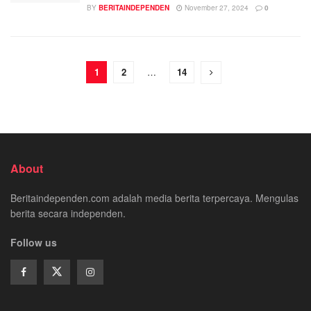
BY
BERITAINDEPENDEN
November 27, 2024
0
1
2
…
14
About
Beritaindependen.com adalah media berita terpercaya. Mengulas
berita secara independen.
Follow us