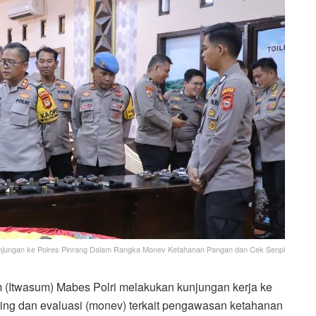
njungan ke Polres Pinrang Dalam Rangka Monev Ketahanan Pangan dan Cek Senpi
Itwasum) Mabes Polri melakukan kunjungan kerja ke
ing dan evaluasi (monev) terkait pengawasan ketahanan