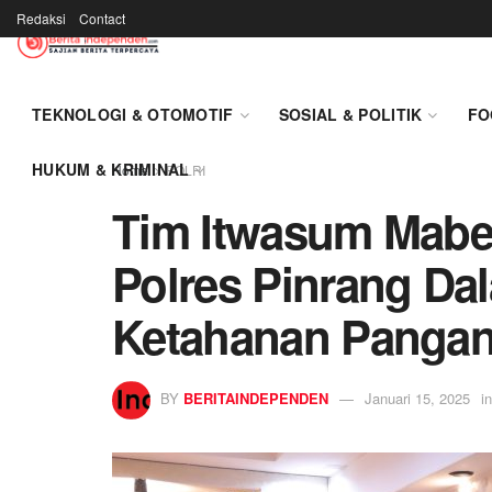
Redaksi
Contact
TEKNOLOGI & OTOMOTIF
SOSIAL & POLITIK
FO
HUKUM & KRIMINAL
Home
POLRI
Tim Itwasum Mabes
Polres Pinrang D
Ketahanan Pangan
BY
BERITAINDEPENDEN
Januari 15, 2025
in