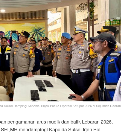
lda Sulsel Dampingi Kapolda Tinjau Posko Operasi Ketupat 2026 di Sejumlah Daerah
n pengamanan arus mudik dan balik Lebaran 2026,
, SH.,MH mendampingi Kapolda Sulsel Irjen Pol