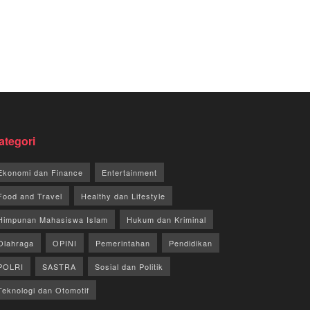
ategori
Ekonomi dan Finance
Entertainment
Food and Travel
Healthy dan Lifestyle
Himpunan Mahasiswa Islam
Hukum dan Kriminal
Olahraga
OPINI
Pemerintahan
Pendidikan
POLRI
SASTRA
Sosial dan Politik
Teknologi dan Otomotif