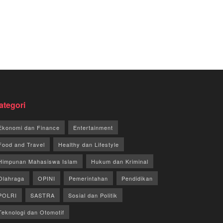
ategori
Ekonomi dan Finance
Entertainment
Food and Travel
Healthy dan Lifestyle
Himpunan Mahasiswa Islam
Hukum dan Kriminal
Olahraga
OPINI
Pemerintahan
Pendidikan
POLRI
SASTRA
Sosial dan Politik
Teknologi dan Otomotif