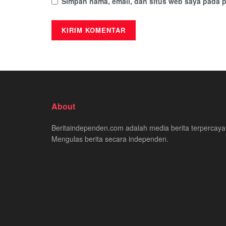
Simpan nama, email, dan situs web saya pada p
About
Beritaindependen.com adalah media berita terpercaya
Mengulas berita secara independen.