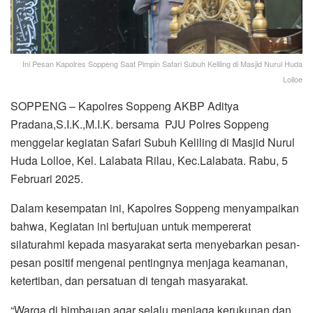
Ini Pesan Kapolres Soppeng Saat Pimpin Safari Subuh Keliling di Masjid Nurul Huda
Lolloe
SOPPENG – Kapolres Soppeng AKBP Aditya
Pradana,S.I.K.,M.I.K. bersama PJU Polres Soppeng
menggelar kegiatan Safari Subuh Keliling di Masjid Nurul
Huda Lolloe, Kel. Lalabata Rilau, Kec.Lalabata. Rabu, 5
Februari 2025.
Dalam kesempatan ini, Kapolres Soppeng menyampaikan
bahwa, Kegiatan ini bertujuan untuk mempererat
silaturahmi kepada masyarakat serta menyebarkan pesan-
pesan positif mengenai pentingnya menjaga keamanan,
ketertiban, dan persatuan di tengah masyarakat.
“Warga di himbauan agar selalu menjaga kerukunan dan