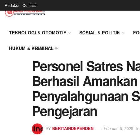
Redaksi
Contact
TEKNOLOGI & OTOMOTIF
SOSIAL & POLITIK
FO
HUKUM & KRIMINAL
Home
POLRI
Personel Satres N
Berhasil Amankan 
Penyalahgunaan S
Pengejaran
BY
BERITAINDEPENDEN
Februari 5, 2025
in