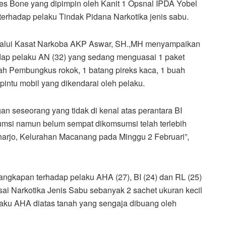
s Bone yang dipimpin oleh Kanit 1 Opsnal IPDA Yobel
erhadap pelaku Tindak Pidana Narkotika jenis sabu.
lalui Kasat Narkoba AKP Aswar, SH.,MH menyampaikan
ap pelaku AN (32) yang sedang menguasai 1 paket
ah Pembungkus rokok, 1 batang pireks kaca, 1 buah
 pintu mobil yang dikendarai oleh pelaku.
ngan seseorang yang tidak di kenal atas perantara BI
umsi namun belum sempat dikomsumsi telah terlebih
oharjo, Kelurahan Macanang pada Minggu 2 Februari”,
angkapan terhadap pelaku AHA (27), BI (24) dan RL (25)
i Narkotika Jenis Sabu sebanyak 2 sachet ukuran kecil
aku AHA diatas tanah yang sengaja dibuang oleh