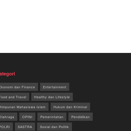
ategori
Ekonomi dan Finance
Entertainment
Food and Travel
Healthy dan Lifestyle
Himpunan Mahasiswa Islam
Hukum dan Kriminal
Olahraga
OPINI
Pemerintahan
Pendidikan
POLRI
SASTRA
Sosial dan Politik