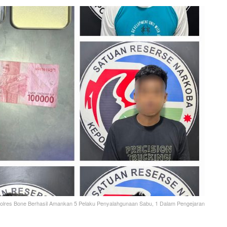
olres Bone Berhasil Amankan 5 Pelaku Penyalahgunaan Sabu, 1 Dalam Pengejaran