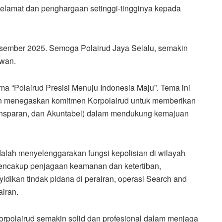
lamat dan penghargaan setinggi-tingginya kepada
esember 2025. Semoga Polairud Jaya Selalu, semakin
awan.
ma “Polairud Presisi Menuju Indonesia Maju”. Tema ini
dan menegaskan komitmen Korpolairud untuk memberikan
Transparan, dan Akuntabel) dalam mendukung kemajuan
dalah menyelenggarakan fungsi kepolisian di wilayah
 mencakup penjagaan keamanan dan ketertiban,
idikan tindak pidana di perairan, operasi Search and
iran.
rpolairud semakin solid dan profesional dalam menjaga