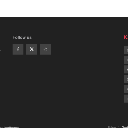
K
Follow us
.
Iklan
Red
by
Jegtheme
.