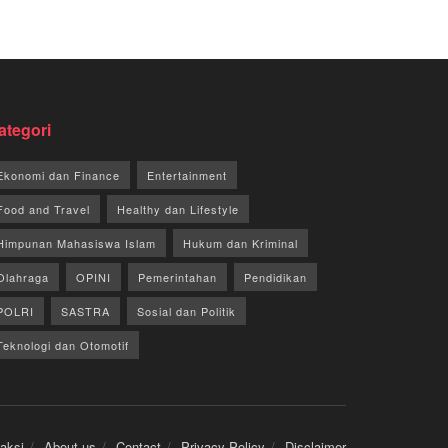
ategori
Ekonomi dan Finance
Entertainment
Food and Travel
Healthy dan Lifestyle
Himpunan Mahasiswa Islam
Hukum dan Kriminal
Olahraga
OPINI
Pemerintahan
Pendidikan
POLRI
SASTRA
Sosial dan Politik
Teknologi dan Otomotif
aksi
About us
Contact
Privacy Policy
Disclaimer