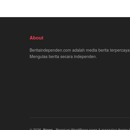
About
Beritaindependen.com adalah media berita terpercaya
Mengulas berita secara independen.
© 2026
JNews
- Premium WordPress news & magazine theme 