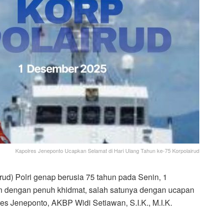
Kapolres Jeneponto Ucapkan Selamat di Hari Ulang Tahun ke-75 Korpolairud
rud) Polri genap berusia 75 tahun pada Senin, 1
n dengan penuh khidmat, salah satunya dengan ucapan
s Jeneponto, AKBP Widi Setiawan, S.I.K., M.I.K.