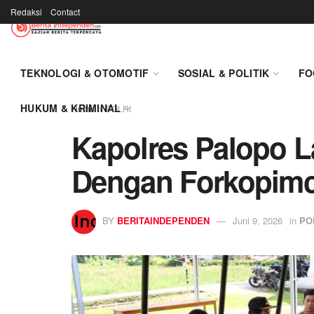
Redaksi
Contact
TEKNOLOGI & OTOMOTIF
SOSIAL & POLITIK
FO
HUKUM & KRIMINAL
Home
POLRI
Kapolres Palopo L
Dengan Forkopimc
BY
BERITAINDEPENDEN
Juni 9, 2026
in
PO