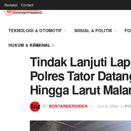
Redaksi
Contact
TEKNOLOGI & OTOMOTIF
SOSIAL & POLITIK
FO
HUKUM & KRIMINAL
Home
POLRI
Tindak Lanjuti La
Polres Tator Data
Hingga Larut Mal
BY
BERITAINDEPENDEN
Juni 9, 2026
in
PO