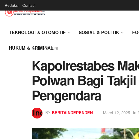
Redaksi
Contact
TEKNOLOGI & OTOMOTIF
SOSIAL & POLITIK
FO
HUKUM & KRIMINAL
Home
POLRI
Kapolrestabes Ma
Polwan Bagi Takjil
Pengendara
BY
BERITAINDEPENDEN
Maret 12, 2025
in