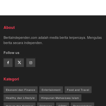
About
Beritaindependen.com adalah media berita terpercaya. Mengulas
berita secara independen.
Follow us
Kategori
Ekonomi dan Finance
Entertainment
Food and Travel
Healthy dan Lifestyle
Himpunan Mahasiswa Islam
Hukum dan Kriminal
Olahraga
OPINI
Pemerintahan