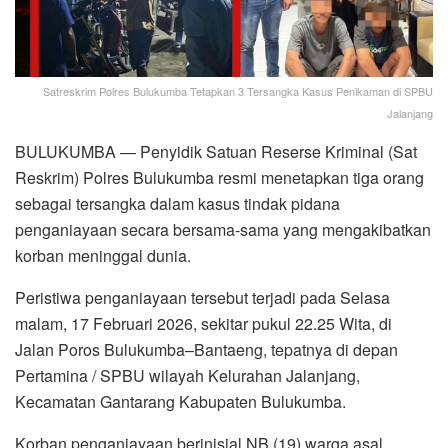
Satreskrim Polres Bulukumba Tetapkan 3 Tersangka Kasus Penikaman di SPBU
Jalanjang
BULUKUMBA — Penyidik Satuan Reserse Kriminal (Sat
Reskrim) Polres Bulukumba resmi menetapkan tiga orang
sebagai tersangka dalam kasus tindak pidana
penganiayaan secara bersama-sama yang mengakibatkan
korban meninggal dunia.
Peristiwa penganiayaan tersebut terjadi pada Selasa
malam, 17 Februari 2026, sekitar pukul 22.25 Wita, di
Jalan Poros Bulukumba–Bantaeng, tepatnya di depan
Pertamina / SPBU wilayah Kelurahan Jalanjang,
Kecamatan Gantarang Kabupaten Bulukumba.
Korban penganiayaan berinisial NB (19) warga asal