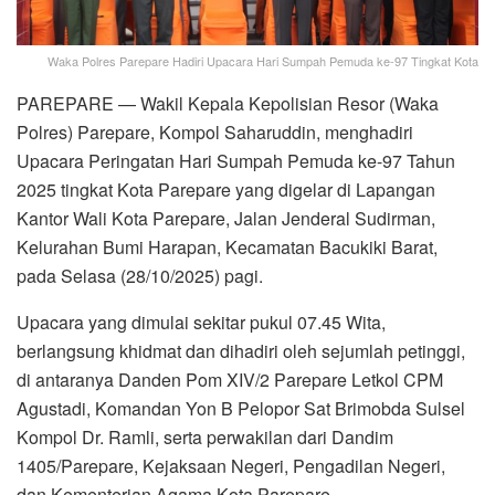
Waka Polres Parepare Hadiri Upacara Hari Sumpah Pemuda ke-97 Tingkat Kota
PAREPARE — Wakil Kepala Kepolisian Resor (Waka
Polres) Parepare, Kompol Saharuddin, menghadiri
Upacara Peringatan Hari Sumpah Pemuda ke-97 Tahun
2025 tingkat Kota Parepare yang digelar di Lapangan
Kantor Wali Kota Parepare, Jalan Jenderal Sudirman,
Kelurahan Bumi Harapan, Kecamatan Bacukiki Barat,
pada Selasa (28/10/2025) pagi.
Upacara yang dimulai sekitar pukul 07.45 Wita,
berlangsung khidmat dan dihadiri oleh sejumlah petinggi,
di antaranya Danden Pom XIV/2 Parepare Letkol CPM
Agustadi, Komandan Yon B Pelopor Sat Brimobda Sulsel
Kompol Dr. Ramli, serta perwakilan dari Dandim
1405/Parepare, Kejaksaan Negeri, Pengadilan Negeri,
dan Kementerian Agama Kota Parepare.